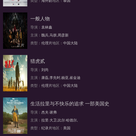
类型：
海外剧
地区：
泰国
第27集
一般人物
导演：
袁林鑫
主演：
魏兵,马朕,周彦新
类型：
伦理片
地区：
中国大陆
正片
猎虎贰
导演：
刘尚
主演：
康磊,李先时,杨亚,崔金迪
类型：
伦理片
地区：
中国大陆
正片
生活拉里与不快乐的追求 一部美国史
导演：
杰夫·谢弗
主演：
拉里·大卫,比尔·哈德尔,
类型：
纪录片
地区：
美国
第7集完结