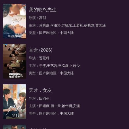
我的鸵鸟先生
导演：
高朋
主演：
苏晓彤,何洛洛,方晓东,王若衫,胡晓龙,贾笑涵
类型：
国产剧
地区：
中国大陆
第6集
盲盒 (2026)
导演：
贾景晖
主演：
于雯,王艺哲,王泓鑫,卜冠今
类型：
国产剧
地区：
中国大陆
第13集
天才，女友
导演：
田羽生
主演：
田曦薇,胡一天,赖伟明,安沺
类型：
国产剧
地区：
中国大陆
第18集