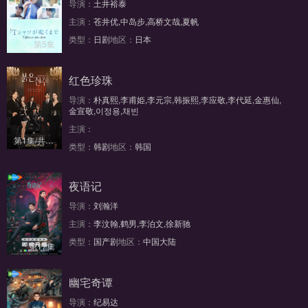
导演：
土井裕泰
主演：
苍井优,中岛步,高桥文哉,夏帆
类型：
日剧
地区：
日本
第5集
红色珍珠
导演：
朴真熙,李甫姫,李元宗,韩振熙,李应敬,李代延,金惠仙,
金宣敬,이정용,채빈
主演：
第1集/共10集
类型：
韩剧
地区：
韩国
夜语记
导演：
刘瀚洋
主演：
李汶翰,鹤男,李泊文,徐新驰
类型：
国产剧
地区：
中国大陆
第17集
幽宅奇谭
导演：
纪易达