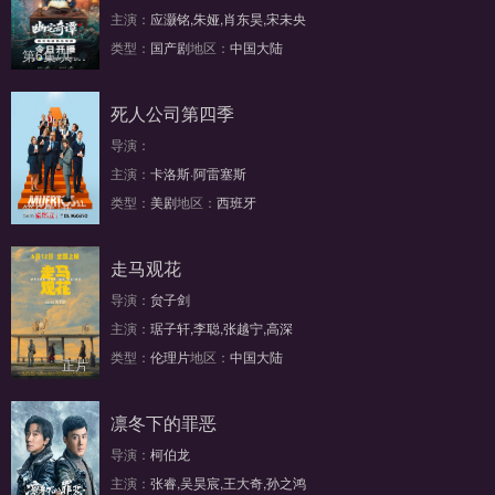
主演：
应灏铭,朱娅,肖东昊,宋未央
类型：
国产剧
地区：
中国大陆
第6集/共20集
死人公司第四季
导演：
主演：
卡洛斯·阿雷塞斯
类型：
美剧
地区：
西班牙
第6集/共6集
走马观花
导演：
贠子剑
主演：
琚子轩,李聪,张越宁,高深
类型：
伦理片
地区：
中国大陆
正片
凛冬下的罪恶
导演：
柯伯龙
主演：
张睿,吴昊宸,王大奇,孙之鸿