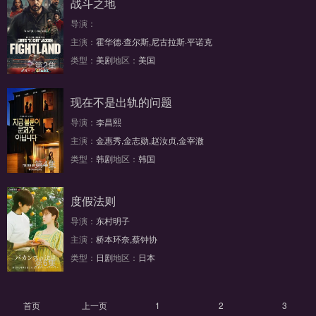
战斗之地
导演：
主演：
霍华德·查尔斯,尼古拉斯·平诺克
类型：
美剧
地区：
美国
第2集
现在不是出轨的问题
导演：
李昌熙
主演：
金惠秀,金志勋,赵汝贞,金宰澈
类型：
韩剧
地区：
韩国
第4集
度假法则
导演：
东村明子
主演：
桥本环奈,蔡钟协
类型：
日剧
地区：
日本
第6集
首页
上一页
1
2
3