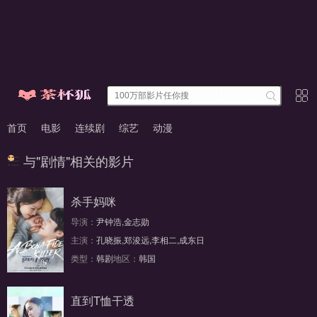
首页
电影
连续剧
综艺
动漫
与"剧情"相关的影片
杀手妈咪
导演：
尹钟浩,金志勋
主演：
孔晓振,郑浚远,李相二,成东日
类型：
韩剧
地区：
韩国
第1集/共14集
直到T恤干透