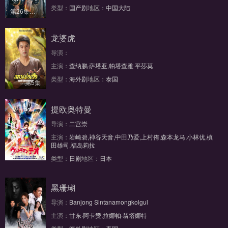
类型：
国产剧
地区：
中国大陆
第26集完结
龙婆虎
导演：
主演：
查纳鹏·萨塔亚,帕塔查雅·平莎莫
类型：
海外剧
地区：
泰国
第5集
提欧奥特曼
导演：
二宫崇
主演：
岩崎碧,神谷天音,中田乃爱,上村侑,森本龙马,小林优,槙
田雄司,福岛莉拉
第3集/共26集
类型：
日剧
地区：
日本
黑珊瑚
导演：
Banjong Sintanamongkolgul
主演：
甘东·阿卡赞,拉娜帕·翁塔娜特