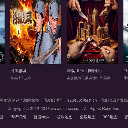
片
正片
正片
浴血忠魂
寒战1994（国语版）
白
郭美林子,艾科
吴彦祖,刘俊谦,吴慷仁,谢君豪,王丹妮,廖子妤,艾丹·吉伦,休·博纳维尔,周润发,郭富城,梁家辉,古天乐,元彪,叶童,陈以文,莫文蔚,周文健,陈家乐,白只,彭敬慈,朱鉴然,谭旻萱,何启华,杨乐文,邱士缙,魏浚笙,林嘉华,太保,杨天宇,高海宁,郑则仕,张可坚,麦沛东,陈湛文,陈伟雄,张达伦,栢天男,林家熙
资源侵犯了您的权益，请发邮件至：123456@test.cn，我们会及时
Copyright © 2012-2018 www.dzcucc.com. All Rights Reserved.
图
RSS订阅
百度蜘蛛
谷歌地图
必应地图
360地图