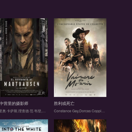
正片
正片
中营里的摄影师
胜利或死亡
马里奥·卡萨斯,理查德·范·韦登,阿兰·埃尔南德斯,阿德里亚·萨拉查,爱德华·布赫,斯特凡·韦纳特,弗兰克·费斯,卢卡·佩洛斯,玛卡蕾娜·戈麦斯,丹尼斯·乌伊洛基,玛丽安·科奇什
Constance Gay,Dorcas Coppin,Anne Serra,Tadrina Hocking,达米安·朱耶罗