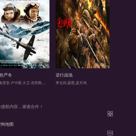
正片
正片
色严冬
逆行战场
弗洛里安·卢卡斯,大卫·克劳斯,斯蒂格·亨里克·霍夫,拉克兰·尼布尔,鲁伯特·格林特,Kim Haugen,Knut Joner,Morten Faldaas,Sondre Krogtoft Larsen
李仓卯,梁恩,孟天鸿
删除侵权内容，谢谢合作！
搜狗地图