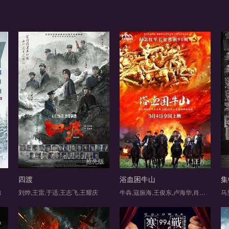
片
抢先版
正片
四渡
浴血困牛山
集
德
刘烨,王雷,于适,王志飞,王耀庆
牛犇,寇振海,王俊东,卢海华,肖聪,陆怡璇,刘芳毓,赵中华,李丞峰,陈楷,任志宏,侯佳伟,袁宇龙,杨涌,泰煜恩,黄振宸,牛青峰,张未柯,佟小虎,马湘宜