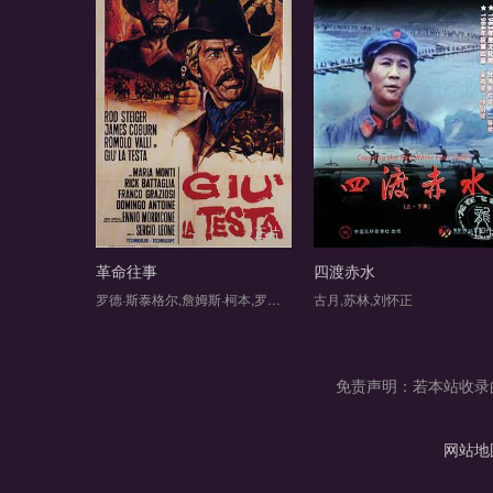
正片
正
革命往事
四渡赤水
罗德·斯泰格尔,詹姆斯·柯本,罗慕洛·瓦利,玛丽娅·蒙蒂,里克·巴塔利亚,佛朗哥格拉齐奥西,安托万圣约翰,Vivienne Maya,大卫·沃贝克,朱里奥巴蒂费里,坡尔铎本丹迪,约翰佛雷德里克,迈克尔哈维,富里奥梅尼科尼,纳扎雷诺·纳塔莱,Stefano Oppedisano,Memè Perlini,Jean Rougeul,贝尼托·斯特凡内利,德罗热达·铎洛斯,塞尔希奥·卡尔德龙,Simon van Collem,路易斯·莫里斯,阿尔多·桑布雷利,孔拉多·圣马丁
古月,苏林,刘怀正
免责声明：若本站收录的
网站地