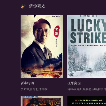
猜你喜欢
正片
正
斩毒行动
孤军突围
李幼斌,张光北,李雨桐
科林·汉克斯,斯科特·伊斯特伍