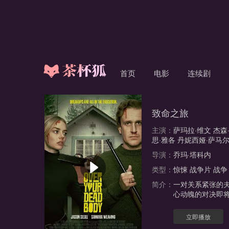
首页
电影
连续剧
致命之旅
主演：
萨玛拉·维文
杰森
思·雅各
丹妮西娅·萨马
导演：
乔玛·塔科内
类型：
惊悚
战争片
战争
简介：
一对关系紧张的
心动魄的对决即
立即播放