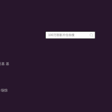
斯基
基
一场惊