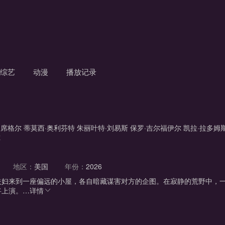
综艺
动漫
播放记录
·席格尔
蒂莫西·奥利芬特
朱丽叶特·刘易斯
保罗·吉尔福伊尔
凯拉·拉多姆
尔
地区：
美国
年份：
2026
夫妇来到一座偏远的小屋，各自暗藏谋害对方的企图。在寂静的荒野中，
将上演。…
详情