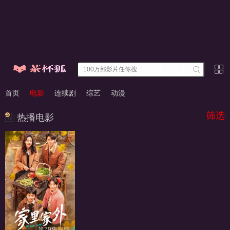
首页
电影
连续剧
综艺
动漫
筛选
热播电影
第79集完结