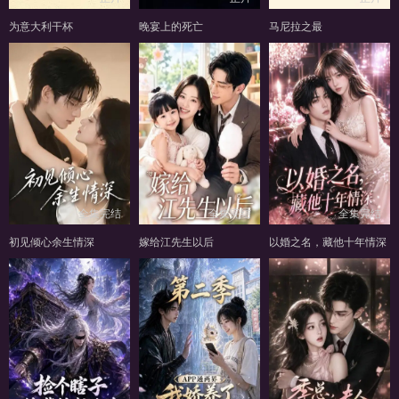
为意大利干杯
晚宴上的死亡
马尼拉之最
全集完结
全集完结
全集完结
初见倾心余生情深
嫁给江先生以后
以婚之名，藏他十年情深