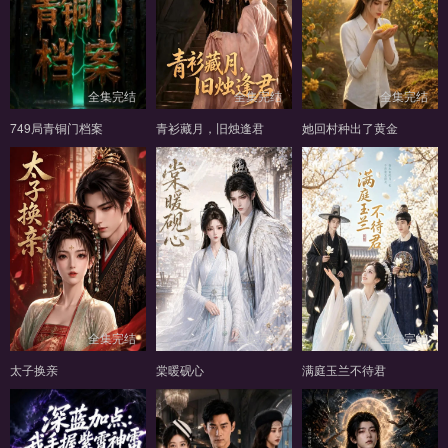
全集完结
全集完结
全集完结
749局青铜门档案
青衫藏月，旧烛逢君
她回村种出了黄金
全集完结
全集完结
全集完结
太子换亲
棠暖砚心
满庭玉兰不待君