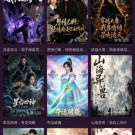
全集完结
全集完结
全集完结
深蓝加点：我手握紫霄神雷
恩情已断，绝情都是你自找的
穿越大唐：我靠情绪召唤诸天
全集完结
全集完结
全集完结
星宿四神：青龙觉醒
夺运破魔
山海异兽：我自人间行