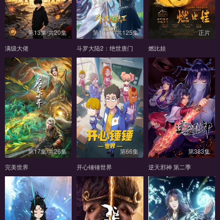
第13集/共20集
第107集/共125集
正片
满级大佬
斗罗大陆2：绝世唐门
燃比娃
第17集/共26集
第66集
第383集
完美世界
开心锤锤世界
逆天邪神 第二季