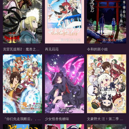
第1集/共10集
第1集/共12集
第1集/共10集
克雷瓦提斯2：魔兽之王与虚伪的勇者传承
再见菈菈
令和的斑小姐
第1集/共12集
第1集/共12集
第1集/共10集
『你们先走我断后』，于是10年后我成为了传说
少女怪兽焦糖味
文豪野犬 汪！第二季 文豪