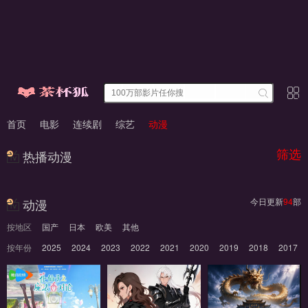
首页
电影
连续剧
综艺
动漫
筛选
热播动漫
动漫
今日更新
94
部
按地区
国产
日本
欧美
其他
按年份
2025
2024
2023
2022
2021
2020
2019
2018
2017