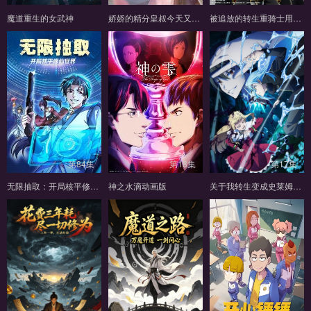
魔道重生的女武神
娇娇的精分皇叔今天又吃醋了
被追放的转生重骑士用游戏知识开无双
第84集
第18集
第17集
无限抽取：开局核平修仙世界
神之水滴动画版
关于我转生变成史莱姆这档事第四季