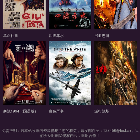
正片
正片
正片
革命往事
四渡赤水
浴血忠魂
正片
正片
正片
寒战1994（国语版）
白色严冬
逆行战场
免责声明：若本站收录的资源侵犯了您的权益，请发邮件至：123456@test.cn，我
们会及时删除侵权内容，谢谢合作！