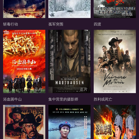
正片
正片
抢先版
斩毒行动
孤军突围
四渡
正片
正片
正片
浴血困牛山
集中营里的摄影师
胜利或死亡