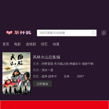
首页
电影
连续剧
综艺
动漫
风林火山总集编
主演：
内野圣阳
市川猿之助
神威乐斗
池胁千鹤
导演：
清水一彦
类型：
战争
战争片
日本
2007
立即播放
高清
福利入口