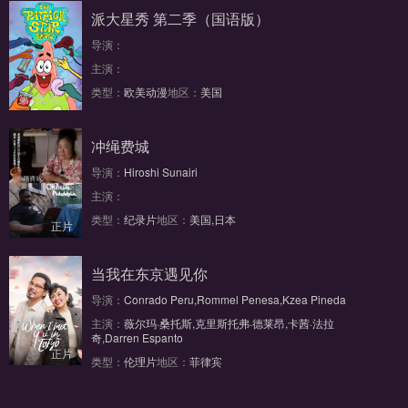
派大星秀 第二季（国语版）
导演：
主演：
类型：
欧美动漫
地区：
美国
第2集/共13集
冲绳费城
导演：
Hiroshi Sunairi
主演：
类型：
纪录片
地区：
美国,日本
正片
当我在东京遇见你
导演：
Conrado Peru,Rommel Penesa,Kzea Pineda
主演：
薇尔玛·桑托斯,克里斯托弗·德莱昂,卡茜·法拉
奇,Darren Espanto
正片
类型：
伦理片
地区：
菲律宾