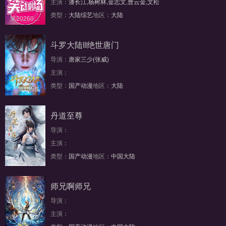
主演：
潘长江,杨树林,金志文,曹云金,文松
类型：
大陆综艺
地区：
大陆
第20260807期
斗罗大陆II绝世唐门
导演：
唐家三少(张威)
主演：
类型：
国产动漫
地区：
大陆
第165集
丹道至尊
导演：
主演：
类型：
国产动漫
地区：
中国大陆
第187集
师兄啊师兄
导演：
主演：