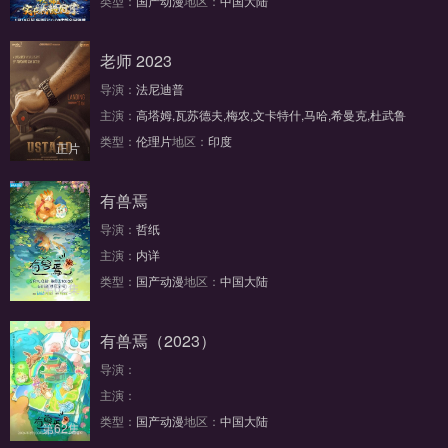
类型：
国产动漫
地区：
中国大陆
第153集
老师 2023
导演：
法尼迪普
主演：
高塔姆,瓦苏德夫,梅农,文卡特什,马哈,希曼克,杜武鲁
类型：
伦理片
地区：
印度
正片
有兽焉
导演：
哲纸
主演：
内详
类型：
国产动漫
地区：
中国大陆
第62集
有兽焉（2023）
导演：
主演：
类型：
国产动漫
地区：
中国大陆
第62集