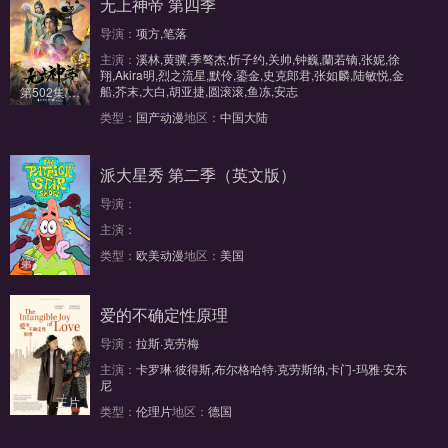
无上神帝 第四季
导演：
项方,笔落
主演：
溪林,黄骥,季骜杰,忻子约,关帅,钟巍,蘭若镝,张妮,徐
翔,Akira明,烈之流星,默伶,鎏金,史克郎君,张如麟,陆敏悦,金
船,芥末,大白,胡亚捷,圆滚滚,鱼冻,安志
第502集/共600集
类型：
国产动漫
地区：
中国大陆
派大星秀 第二季（英文版）
导演：
主演：
类型：
欧美动漫
地区：
美国
第2集/共13集
爱的不确定性原理
导演：
拉斯·克劳梅
主演：
卡罗琳·彼得斯,布尔格哈特·克劳斯纳,卡门-玛雅·安东
尼
正片
类型：
伦理片
地区：
德国