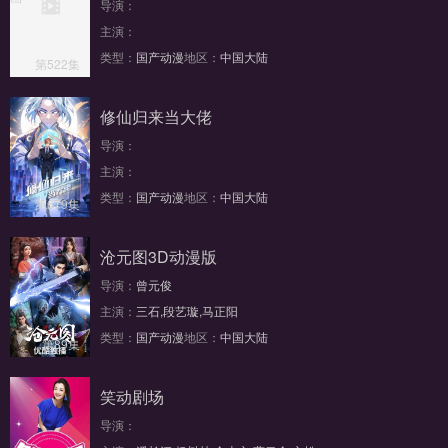
导演：
主演：
类型：
国产动漫
地区：
中国大陆
第522集
修仙归来当大佬
导演：
主演：
类型：
国产动漫
地区：
中国大陆
第679集
沧元图3D动漫版
导演：
曾元俊
主演：
三石,段艺璇,马正阳
类型：
国产动漫
地区：
中国大陆
第89集
笑动剧场
导演：