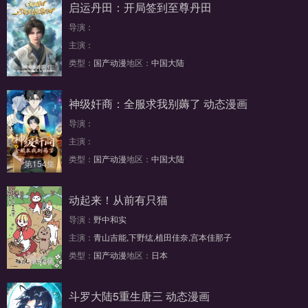
启运丹田：开局签到至尊丹田
导演：
主演：
类型：
国产动漫
地区：
中国大陆
第18集
神级奸商：全服求我别薅了 动态漫画
导演：
主演：
类型：
国产动漫
地区：
中国大陆
第154集
动起来！从前有只猫
导演：
野中和实
主演：
青山吉能,下野纮,植田佳奈,宫本佳那子
类型：
国产动漫
地区：
日本
第43集
斗罗大陆5重生唐三 动态漫画