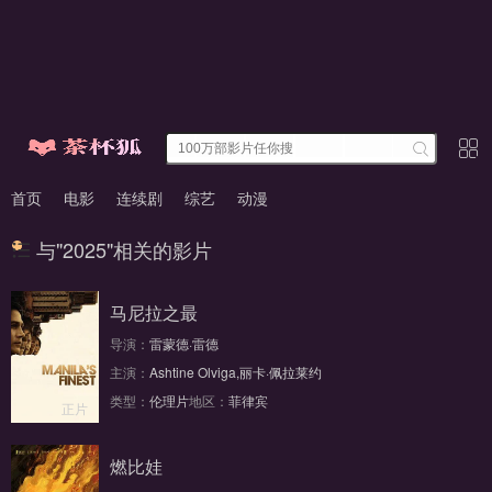
首页
电影
连续剧
综艺
动漫
与"2025"相关的影片
马尼拉之最
导演：
雷蒙德·雷德
主演：
Ashtine Olviga,丽卡·佩拉莱约
类型：
伦理片
地区：
菲律宾
正片
燃比娃