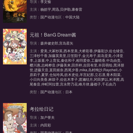
导演：
李文愉
主演：
杨皓宇,周迅,贝伊勒,康春雷
类型：
国产动漫
地区：
中国大陆
正片
元祖！BanG Dream酱
导演：
森井健史郎,宫岛星矢
主演：
爱美,大冢纱英,西本里美,大桥彩香,伊藤彩沙,佐仓绫音,
三泽纱千香,加藤英美里,日笠阳子,金元寿子,前岛亚美,小泽亚
李,上坂堇,中上育实,秦佐和子,相羽爱奈,工藤晴香,中岛由贵,
第44集
樱川惠,志崎桦音,伊藤美来,田所梓,吉田有里,丰田萌绘,黑泽朋
世,进藤天音,直田姬奈,西尾夕香,mika,岛村绚沙,Raychell,小
原莉子,夏芽,仓知玲凤,纺木吏佐,羊宫妃那,立石凛,青木阳菜,
小日向美香,林鼓子,佐佐木李子,渡濑结月,冈田梦以,米泽茜,高
尾奏音,仲町阿拉蕾,宫永野乃花,峰月律,藤都子,千石由乃
类型：
国产动漫
地区：
日本
考拉绘日记
导演：
加户誉夫
主演：
内田彩
类型：
国产动漫
地区：
日本