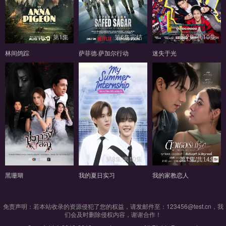
第1集
第6集完结
第2集/共10集
林间鸽踪
萨菲德·萨加尔行动
迷失于光
第27集
第8集/共10集
第1集/共14集
黑珊瑚
我的夏日实习
我的家教恋人
免责声明：若本站收录的资源侵犯了您的权益，请发邮件至：123456@test.cn，我
们会及时删除侵权内容，谢谢合作！