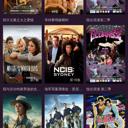
第5集
第8集
第1集
四大元素之火之爱链
等待黎明破晓时
指尖浪漫第二季
第7集
第18集
第1集/共10集
我与沃尔特家男孩的生活第三季
海军罪案调查处：悉尼第三季
指尖浪漫 第二季