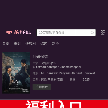
首页
电影
连续剧
综艺
动漫
邪恶保镖
主演：
皮塔亚·萨丘
安
Offroad
Kantapon
Jindataweephol
导演：
Mi
Thanawat
Panyarin
Ah
Santi
Torwiwat
类型：
同性
马泰剧
泰剧
泰国
2025
立即播放
高清
福利入口