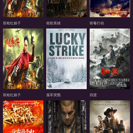
正片
正片
正片
双枪红娘子
校歌英雄
斩毒行动
正片
正片
抢先版
双枪红娘子
孤军突围
四渡