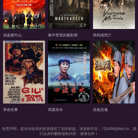
正片
正片
正片
浴血困牛山
集中营里的摄影师
胜利或死亡
正片
正片
正片
革命往事
四渡赤水
浴血忠魂
免责声明：若本站收录的资源侵犯了您的权益，请发邮件至：123456@test.cn，我
们会及时删除侵权内容，谢谢合作！