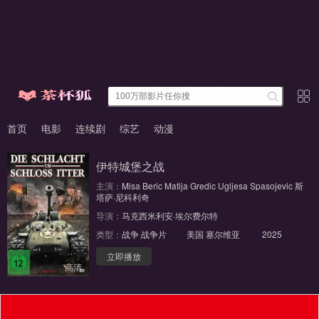
首页
电影
连续剧
综艺
动漫
伊特城堡之战
主演：
Misa Beric
Matija Gredic
Ugljesa Spasojevic
斯
塔萨·尼科利奇
导演：
马克西米利安·埃尔费尔特
类型：
战争
战争片
美国
塞尔维亚
2025
立即播放
高清
福利入口