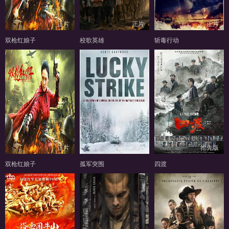
正片
正片
正片
双枪红娘子
校歌英雄
斩毒行动
正片
正片
抢先版
双枪红娘子
孤军突围
四渡