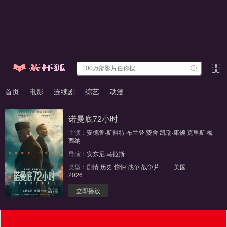
首页
电影
连续剧
综艺
动漫
诺曼底72小时
主演：
安德鲁·斯科特
布兰登·费舍
凯瑞·康顿
克里斯·梅
西纳
导演：
安东尼·马拉斯
类型：
剧情
历史
惊悚
战争
战争片
美国
2026
高清
立即播放
福利入口