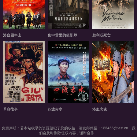
正片
正片
正片
浴血困牛山
集中营里的摄影师
胜利或死亡
正片
正片
正片
革命往事
四渡赤水
浴血忠魂
免责声明：若本站收录的资源侵犯了您的权益，请发邮件至：123456@test.cn，我
们会及时删除侵权内容，谢谢合作！