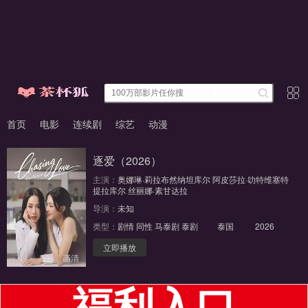
首页
电影
连续剧
综艺
动漫
逐爱（2026）
主演：
奥娜琳·莉拉布然纳坦库尔
阿皮莎拉·叻特维塞特
提拉库尔
丝丽娜·素甘达拉
导演：
未知
类型：
剧情
同性
马泰剧
泰剧
泰国
2026
立即播放
高清
福利入口