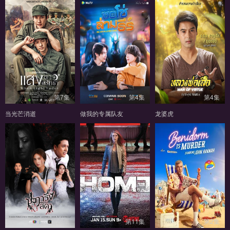
第7集
第4集
第4集
当光芒消逝
做我的专属队友
龙婆虎
第26集
第11集
第2集