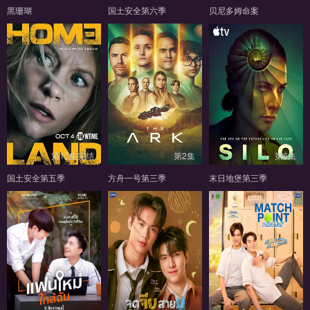
黑珊瑚
国土安全第六季
贝尼多姆命案
第12集完结
第2集
第6集
国土安全第五季
方舟一号第三季
末日地堡第三季