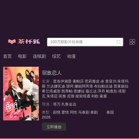
首页
电影
连续剧
综艺
动漫
宿敌恋人
主演：
普洛伊湘普·素帕莎
芭莉雅皮·余
查亚功·朱塔玛
斯
兰达娜瓦迪·望同
娜妲阿芮查·布拉帕吉迪
普莱妮拉·
希兰塔威形
凯蒂帕·查娜拉
薇丘达·萍丹
帕查彤·塔那
瓦
朱塔芘·英詹
尼替·柴契塔通
利欧·索塞
导演：
塔万·扎鲁金达
类型：
剧情
爱情
同性
马泰剧
泰剧
泰国
高清
2026
立即播放