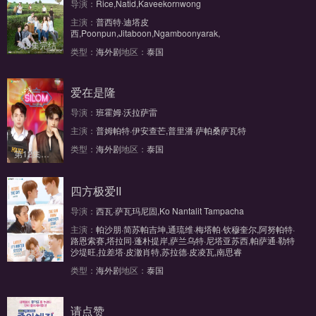
导演：
Rice,Natid,Kaveekornwong
主演：
普西特·迪塔皮
西,Poonpun,Jitaboon,Ngamboonyarak,
第8集完结
类型：
海外剧
地区：
泰国
爱在是隆
导演：
班霍姆·沃拉萨雷
主演：
普姆帕特·伊安查芒,普里潘·萨帕桑萨瓦特
类型：
海外剧
地区：
泰国
第12集完结
四方极爱II
导演：
西瓦·萨瓦玛尼固,Ko Nantalit Tampacha
主演：
帕沙朋·简苏帕吉坤,通琉维·梅塔帕·钦穆奎尔,阿努帕特·
路恩索赛,塔拉同·蓬朴提岸,萨兰乌特·尼塔亚苏西,帕萨通·勒特
沙堤旺,拉差塔·皮澈肖特,苏拉德·皮凌瓦,南思睿
第1集/共10集
类型：
海外剧
地区：
泰国
请点赞