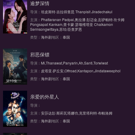
逾梦深情
导演：
坦皮斯特·吉拉得查昆 Thanpisit Jiradechakul
主演：
Phattaranan Padpai,奥拉潘·彭迈金,彭萨帕特·坎卡姆
Pongsapat Kankam,查卡蒙·瑟颂维塔亚 Chaikamon
Sermsongwittaya,苏珀·臣查罗恩
第1集/共7集
类型：
海外剧
地区：
泰国
邪恶保镖
导演：
Mi,Thanawat,Panyarin,Ah,Santi,Torwiwat
主演：
皮塔亚·萨丘安,Offroad,Kantapon,Jindataweephol
类型：
海外剧
地区：
泰国
第10集完结
亲爱的外星人
导演：
主演：
安莎达彭·斯莉瓦塔娜功,克里塔利特·布帕洛姆
类型：
海外剧
地区：
泰国
第4集/共6集