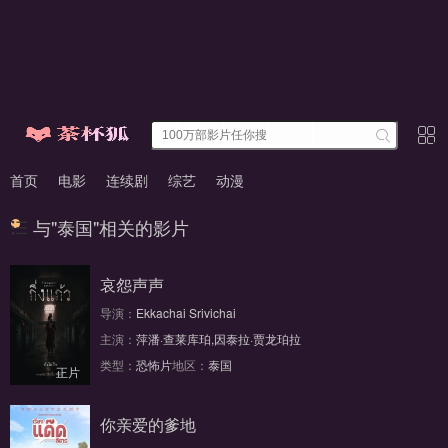
首页
电影
连续剧
综艺
动漫
与"泰国"相关的影片
哀怨声声
导演：
Ekkachai Srivichai
主演：
萍潘·查莱库珀,因泰拉·贾龙珀拉
类型：
恐怖片
地区：
泰国
正片
你亲爱的爹地