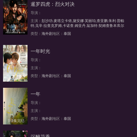
暹罗四虎：烈火对决
导演：
主演：
彭沙功·麦塔立卡侬,黛安娜·芙丽珀,查亚鹏·朱利·普帕
特,戈辛·拉查克罗姆,卡诺查·姆亚丹,翁加特·契姆查鲁本库尔
第1集/共6集
类型：
海外剧
地区：
泰国
一年时光
导演：
主演：
类型：
海外剧
地区：
泰国
第1集/共10集
一年
导演：
主演：
类型：
海外剧
地区：
泰国
第8集完结
沉醉花香