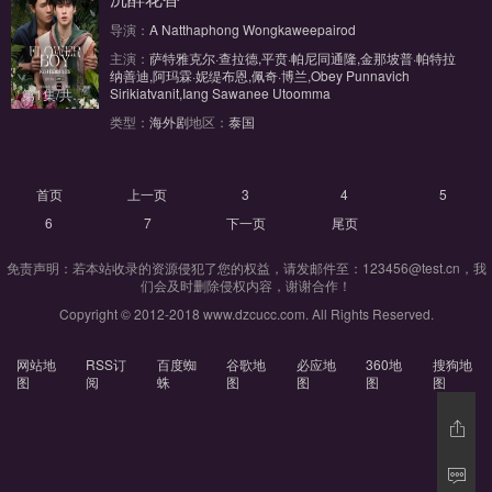
导演：
A Natthaphong Wongkaweepairod
主演：
萨特雅克尔·查拉德,平贲·帕尼同通隆,金那坡普·帕特拉
纳善迪,阿玛霖·妮缇布恩,佩奇·博兰,Obey Punnavich
Sirikiatvanit,Iang Sawanee Utoomma
第1集/共8集
类型：
海外剧
地区：
泰国
首页
上一页
3
4
5
6
7
下一页
尾页
免责声明：若本站收录的资源侵犯了您的权益，请发邮件至：123456@test.cn，我
们会及时删除侵权内容，谢谢合作！
Copyright © 2012-2018 www.dzcucc.com. All Rights Reserved.
网站地
RSS订
百度蜘
谷歌地
必应地
360地
搜狗地
图
阅
蛛
图
图
图
图