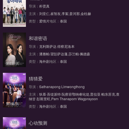
导演：
朴贤真
主演：
刘亚仁,崔智友,李絮,姜河那,金柱赫
类型：
爱情片
地区：
泰国
正片
和谐密语
导演：
克利斯萨达·得察尼洛本
主演：
潘雅帕·望彭萨达蓬,莎兰帕·佩德森
类型：
海外剧
地区：
泰国
第8集/共8集
猜猜爱
导演：
Sathanapong Limwongthong
主演：
狄慕·吾缇派特·阮察容鄂纳睿叱缇,普拉亚·帕东苏克,查
纳甘·彭斯里旺,Parn Thanaporn Wagprayoon
第1集/共10集
类型：
海外剧
地区：
泰国
心动预测