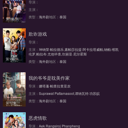
导演：
主演：
类型：
海外剧
地区：
泰国
第1集/共10集
欺诈游戏
导演：
主演：
坤纳荣·帕拉德乐,素帕莎拉提·阿卡拉塔威帕,纳帕·维凯
伦罗,帕拉布·尤他毕查,坎丽亚·尼尔霍斯
第1集/共19集
类型：
海外剧
地区：
泰国
我的爷爷是耽美作家
导演：
娜塔蓬·帕查拉查亚农
主演：
Suprawat Pattamasoot,谭纳瓦特·功苏皖
类型：
海外剧
地区：
泰国
第12集完结
恶虎情歌
导演：
Aek Rangsiroj Phanpheng