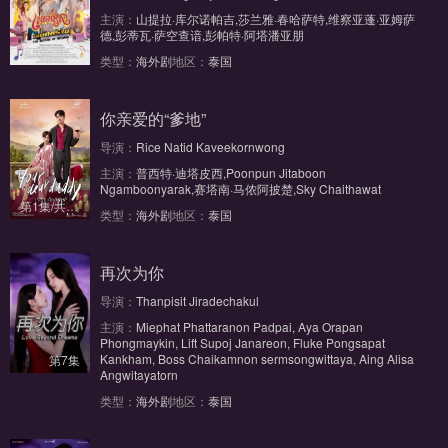
主演：
山提拉·库尔诺帕吉,莎兰雅·春哈萨特,维察亚蓬·亚姆萨
德,彭蒂瓦·萨空查谙,彭帕特·阿塔潘亚朋
第5集/共30集
类型：
海外剧
地区：
泰国
你亲爱的“爹地”
导演：
Rice Natid Kaveekornwong
主演：
普西特·迪塔皮西,Poonpun Jitaboon
Ngamboonyarak,赛塔南·马侬阿披楚,Sky Chaithawat
第1集/共10集
类型：
海外剧
地区：
泰国
再次为你
导演：
Thanpisit Jiradechakul
主演：
Miephat Phattaranon Padpai, Aya Orapan
Phongmaykin, Lift Supoj Janareon, Fluke Pongsapat
Kankham, Boss Chaikamnon sermsongwittaya, Aing Alisa
第7集
Angwitayatorn
类型：
海外剧
地区：
泰国