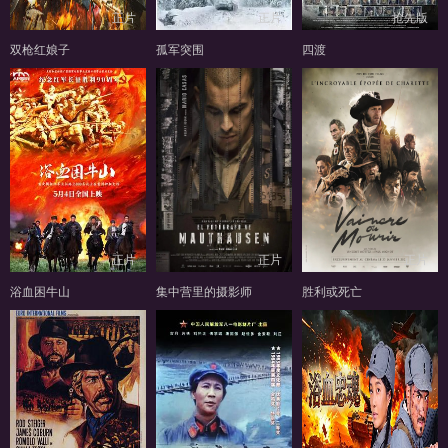
正片
正片
抢先版
双枪红娘子
孤军突围
四渡
正片
正片
正片
浴血困牛山
集中营里的摄影师
胜利或死亡