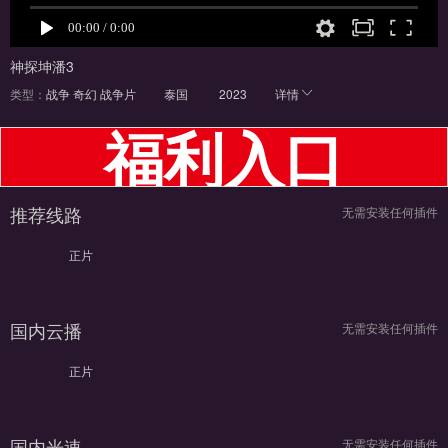
神探坤潘3
类型：
战争
奇幻
战争片
泰国
2023
详情
推荐线路
无需安装任何插件
正片
国内云播
无需安装任何插件
正片
国内光速
无需安装任何插件